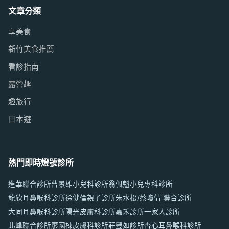
文章分類
享美食
新竹美食推薦
看診指南
露營趣
趣旅行
日本遊
熱門即時燈號診所
進華聯合診所
曹景雄小兒科診所
翁佩魁小兒專科診所
龍欣耳鼻喉科診所
徐健倫親子診所
朱水松/蔡瓊倩 聯合診所
大同耳鼻喉科診所
陽光皮膚科診所
嘉禾診所
一家人診所
北峰聯合診所
廖國棟皮膚科診所
莊豐如診所
杏心耳鼻喉科診所