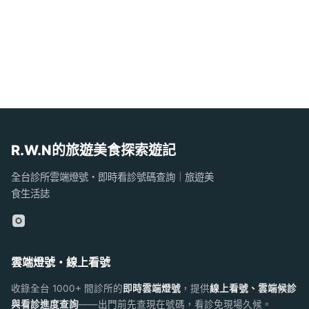
R.W.N的旅遊美食探索遊記
全台診所雲端燈號・即時看診號碼查詢｜旅遊美
食生活誌
雲端燈號・線上看號
收錄全台 1000+ 間診所的
即時雲端燈號
，提供
線上看號、雲端候診
與看診進度查詢
——出門前先查現在號碼，看診免現場久候。