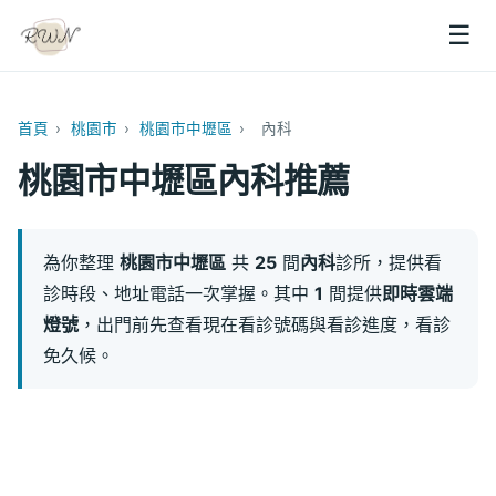
☰
首頁
›
桃園市
›
桃園市中壢區
›
內科
桃園市中壢區內科推薦
為你整理
桃園市中壢區
共
25
間
內科
診所，提供看
診時段、地址電話一次掌握。其中
1
間提供
即時雲端
燈號
，出門前先查看現在看診號碼與看診進度，看診
免久候。