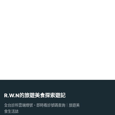
R.W.N的旅遊美食探索遊記
全台診所雲端燈號・即時看診號碼查詢｜旅遊美
食生活誌