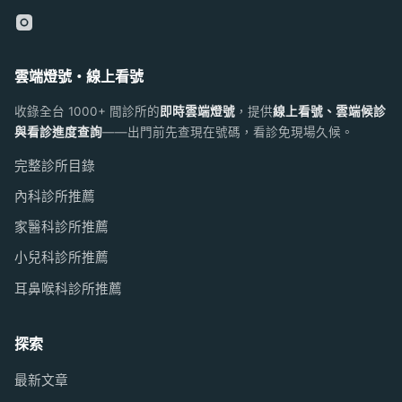
雲端燈號・線上看號
收錄全台 1000+ 間診所的
即時雲端燈號
，提供
線上看號、雲端候診
與看診進度查詢
——出門前先查現在號碼，看診免現場久候。
完整診所目錄
內科診所推薦
家醫科診所推薦
小兒科診所推薦
耳鼻喉科診所推薦
探索
最新文章