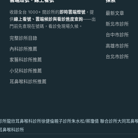
雲端燈號・線上看號
探索
收錄全台 1000+ 間診所的
即時雲端燈號
，提
最新文章
供
線上看號、雲端候診與看診進度查詢
——出
新北市診所
門前先查現在號碼，看診免現場久候。
台中市診所
完整診所目錄
高雄市診所
內科診所推薦
台北市診所
家醫科診所推薦
小兒科診所推薦
耳鼻喉科診所推薦
診所
龍欣耳鼻喉科診所
徐健倫親子診所
朱水松/蔡瓊倩 聯合診所
大同耳鼻
耳鼻喉科診所