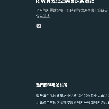
R.W.N的旅遊美食探索遊記
全台診所雲端燈號・即時看診號碼查詢｜旅遊美
食生活誌
熱門即時燈號診所
進華聯合診所
曹景雄小兒科診所
翁佩魁小兒專科
北峰聯合診所
廖國棟皮膚科診所
莊豐如診所
杏心