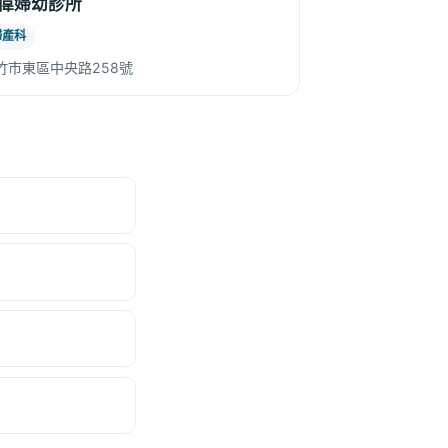
偉婦幼診所
婦產科
竹市東區中央路258號