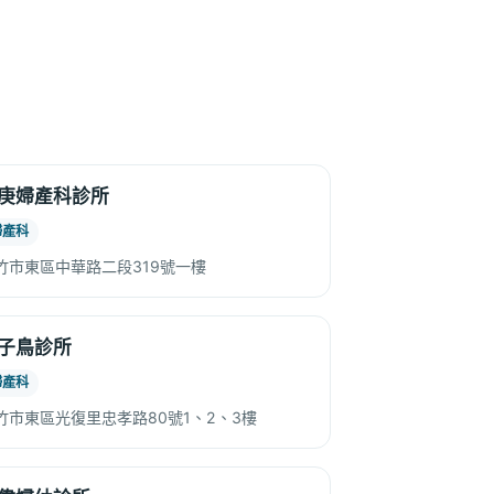
庚婦產科診所
婦產科
竹市東區中華路二段319號一樓
子鳥診所
婦產科
竹市東區光復里忠孝路80號1、2、3樓