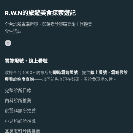
R.W.N的旅遊美食探索遊記
全台診所雲端燈號・即時看診號碼查詢｜旅遊美
食生活誌
雲端燈號・線上看號
收錄全台 1000+ 間診所的
即時雲端燈號
，提供
線上看號、雲端候診
與看診進度查詢
——出門前先查現在號碼，看診免現場久候。
完整診所目錄
內科診所推薦
家醫科診所推薦
小兒科診所推薦
耳鼻喉科診所推薦