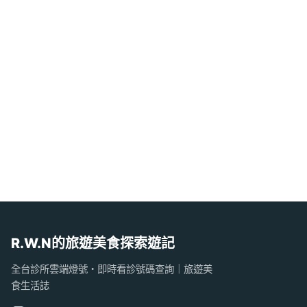
R.W.N的旅遊美食探索遊記
全台診所雲端燈號・即時看診號碼查詢｜旅遊美
食生活誌