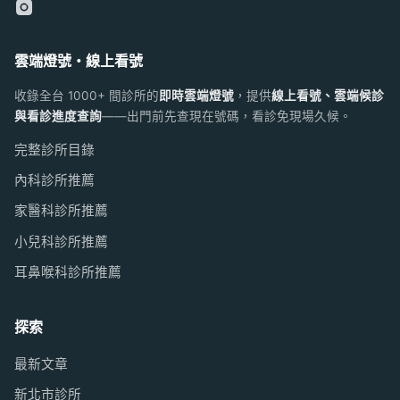
雲端燈號・線上看號
收錄全台 1000+ 間診所的
即時雲端燈號
，提供
線上看號、雲端候診
與看診進度查詢
——出門前先查現在號碼，看診免現場久候。
完整診所目錄
內科診所推薦
家醫科診所推薦
小兒科診所推薦
耳鼻喉科診所推薦
探索
最新文章
新北市診所