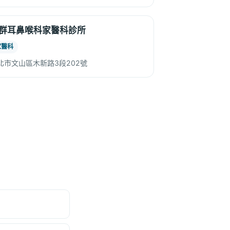
群耳鼻喉科家醫科診所
家醫科
北市文山區木新路3段202號