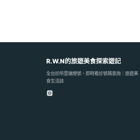
R.W.N的旅遊美食探索遊記
全台診所雲端燈號・即時看診號碼查詢｜旅遊美
食生活誌