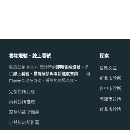
雲端燈號・線上看號
探索
收錄全台 1000+ 間診所的
即時雲端燈號
，提
最新文章
供
線上看號、雲端候診與看診進度查詢
——出
新北市診所
門前先查現在號碼，看診免現場久候。
台中市診所
完整診所目錄
高雄市診所
內科診所推薦
台北市診所
家醫科診所推薦
小兒科診所推薦