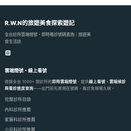
R.W.N的旅遊美食探索遊記
全台診所雲端燈號・即時看診號碼查詢｜旅遊美
食生活誌
雲端燈號・線上看號
收錄全台 1000+ 間診所的
即時雲端燈號
，提供
線上看號、雲端候診
與看診進度查詢
——出門前先查現在號碼，看診免現場久候。
完整診所目錄
內科診所推薦
家醫科診所推薦
小兒科診所推薦