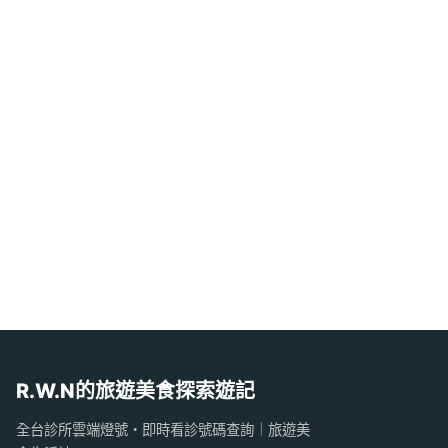
R.W.N的旅遊美食探索遊記
全台診所雲端燈號・即時看診號碼查詢｜旅遊美