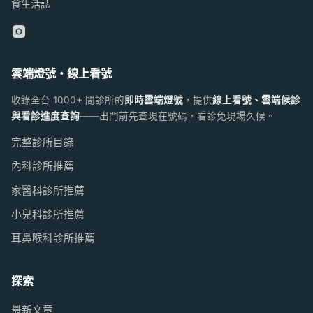
食生活誌
雲端燈號・線上看號
收錄全台 1000+ 間診所的
即時雲端燈號
，提供
線上看號、雲端候診
與看診進度查詢
——出門前先查現在號碼，看診免現場久候。
完整診所目錄
內科診所推薦
家醫科診所推薦
小兒科診所推薦
耳鼻喉科診所推薦
探索
最新文章