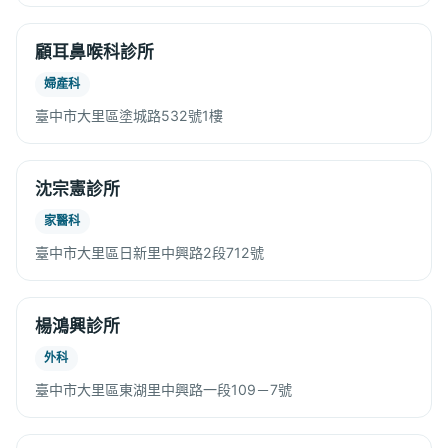
顧耳鼻喉科診所
婦產科
臺中市大里區塗城路532號1樓
沈宗憲診所
家醫科
臺中市大里區日新里中興路2段712號
楊鴻興診所
外科
臺中市大里區東湖里中興路一段109－7號