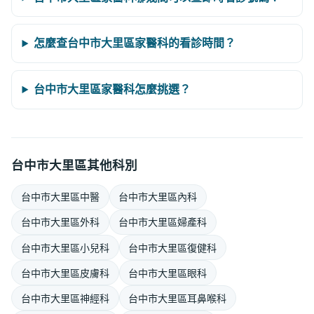
怎麼查台中市大里區家醫科的看診時間？
台中市大里區家醫科怎麼挑選？
台中市大里區其他科別
台中市大里區中醫
台中市大里區內科
台中市大里區外科
台中市大里區婦產科
台中市大里區小兒科
台中市大里區復健科
台中市大里區皮膚科
台中市大里區眼科
台中市大里區神經科
台中市大里區耳鼻喉科