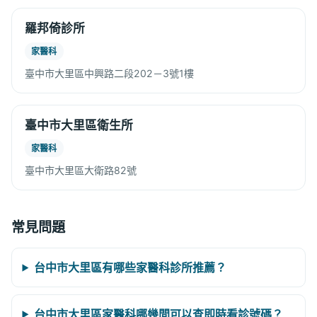
羅邦倚診所
家醫科
臺中市大里區中興路二段202－3號1樓
臺中市大里區衛生所
家醫科
臺中市大里區大衛路82號
常見問題
台中市大里區有哪些家醫科診所推薦？
台中市大里區家醫科哪幾間可以查即時看診號碼？