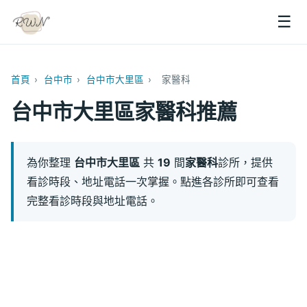
☰
首頁
›
台中市
›
台中市大里區
›
家醫科
台中市大里區家醫科推薦
為你整理
台中市大里區
共
19
間
家醫科
診所，提供
看診時段、地址電話一次掌握。點進各診所即可查看
完整看診時段與地址電話。