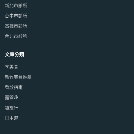
新北市診所
台中市診所
高雄市診所
台北市診所
文章分類
享美食
新竹美食推薦
看診指南
露營趣
趣旅行
日本遊