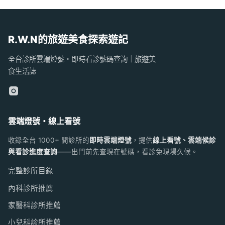
R.W.N的旅遊美食探索遊記
全台診所雲端燈號・即時看診號碼查詢｜旅遊美
食生活誌
雲端燈號・線上看號
收錄全台 1000+ 間診所的
即時雲端燈號
，提供
線上看號、雲端候診
與看診進度查詢
——出門前先查現在號碼，看診免現場久候。
完整診所目錄
內科診所推薦
家醫科診所推薦
小兒科診所推薦