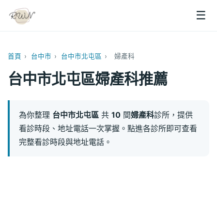
☰
首頁
›
台中市
›
台中市北屯區
›
婦產科
台中市北屯區婦產科推薦
為你整理
台中市北屯區
共
10
間
婦產科
診所，提供
看診時段、地址電話一次掌握。點進各診所即可查看
完整看診時段與地址電話。