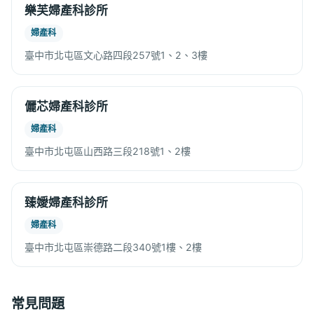
樂芙婦產科診所
婦產科
臺中市北屯區文心路四段257號1、2、3樓
儷芯婦產科診所
婦產科
臺中市北屯區山西路三段218號1、2樓
臻嬡婦產科診所
婦產科
臺中市北屯區崇德路二段340號1樓、2樓
常見問題