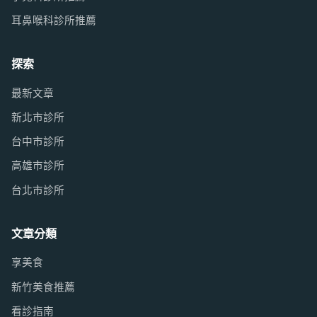
耳鼻喉科診所推薦
探索
最新文章
新北市診所
台中市診所
高雄市診所
台北市診所
文章分類
享美食
新竹美食推薦
看診指南